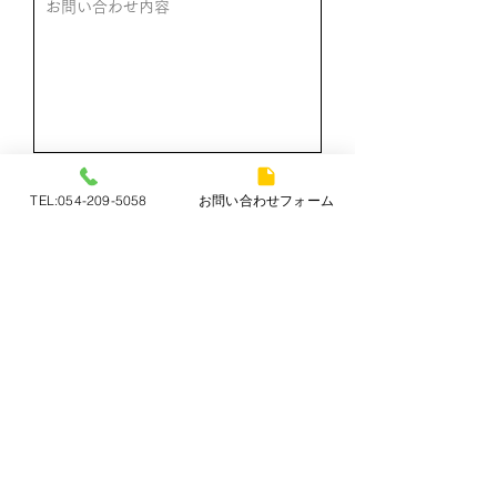
プライバシーポリシーを表示
TEL:054-209-5058
お問い合わせフォーム
プライバシーポリシーに同意し送信
リサイクル着物 知久
知久
chikyuu
〒420-0839 静岡県静岡市葵区鷹匠3丁目2-5