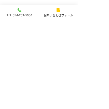
TEL:054-209-5058
お問い合わせフォーム
年末年始 営
お知らせ
コメント
本年中は皆様方に
になりまして誠に
ございました。 
お役にたてますよ
松坂屋静岡店 リユース
コメントを追加…
まいりますのでよ
きもの名店市
いいたします。 
（火）より１月７
リサイクル着物 知久
でお休みさせて頂
知久
迷惑おかけします
chikyuu
お願いいたします
〒420-0839 静岡県静岡市葵区鷹匠3丁目2-5