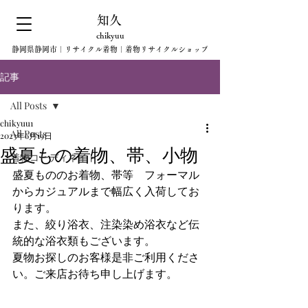
知久
chikyuu
静岡県静岡市｜リサイクル着物｜着物リサイクルショップ
記事
All Posts
chikyuu1
All Posts
2023年6月19日
盛夏もの着物、帯、小物
着物コーディネイト
盛夏もののお着物、帯等　フォーマル
からカジュアルまで幅広く入荷してお
ります。
また、絞り浴衣、注染染め浴衣など伝
統的な浴衣類もございます。
夏物お探しのお客様是非ご利用くださ
い。ご来店お待ち申し上げます。