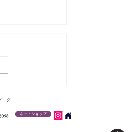
小紋 行儀 小紋
ブログ
ネットショップ
5058