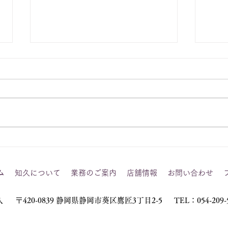
江戸
松竹梅に霞 文様 古典柄
振袖
ム
知久について
業務のご案内
店舗情報
お問い合わせ
久
〒420-0839 静岡県静岡市葵区鷹匠3丁目2-5
TEL：054-209-