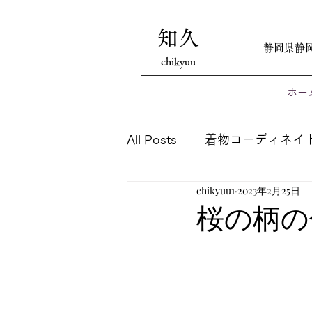
知久
静岡県静
chikyuu
ホー
All Posts
着物コーディネイ
chikyuu1
2023年2月25日
桜の柄の