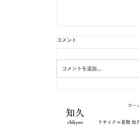
コメント
コメントを追加…
単衣、盛夏もの 着物、帯入
荷
ホー
知久
chikyuu
リサイクル着物 知