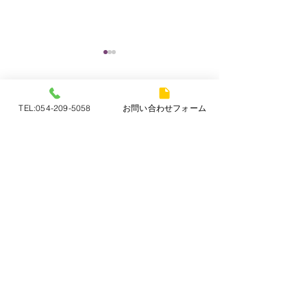
年末年始 営
お知らせ
コメント
TEL:054-209-5058
お問い合わせフォーム
本年中は皆様方に
になりまして誠に
ございました。 
お役にたてますよ
松坂屋静岡店 リユース
コメントを追加…
まいりますのでよ
きもの名店市
いいたします。 
（火）より１月７
リサイクル着物 知久
でお休みさせて頂
知久
迷惑おかけします
chikyuu
お願いいたします
〒420-0839 静岡県静岡市葵区鷹匠3丁目2-5
TEL：054-209-5058
ネットショップ