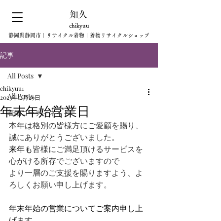
知久
chikyuu
静岡県静岡市｜リサイクル着物｜着物リサイクルショップ
記事
All Posts
chikyuu1
All Posts
2023年12月29日
年末年始営業日
着物コーディネイト
本年は格別の皆様方にご愛顧を賜り、
誠にありがとうございました。
来年も
皆様にご満足頂けるサービスを
心がける所存でございますので
より一層のご支援を賜りますよう、よ
ろしくお願い申し上げます。
年末年始の営業についてご案内申し上
げます。